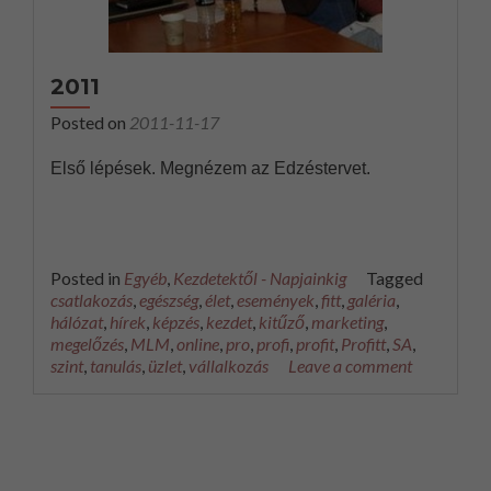
2011
Posted on
2011-11-17
Első lépések. Megnézem az Edzéstervet.
Posted in
Egyéb
,
Kezdetektől - Napjainkig
Tagged
csatlakozás
,
egészség
,
élet
,
események
,
fitt
,
galéria
,
hálózat
,
hírek
,
képzés
,
kezdet
,
kitűző
,
marketing
,
megelőzés
,
MLM
,
online
,
pro
,
profi
,
profit
,
Profitt
,
SA
,
szint
,
tanulás
,
üzlet
,
vállalkozás
Leave a comment
Posts navigation