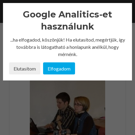
Google Analitics-et
TOGGL
használunk
...ha elfogadod, köszönjük! Ha elutasítod, megértjük, így
Month:
november 2011
továbbra is látogatható a honlapunk anélkül, hogy
mérnénk.
Elutasítom
Elfogadom