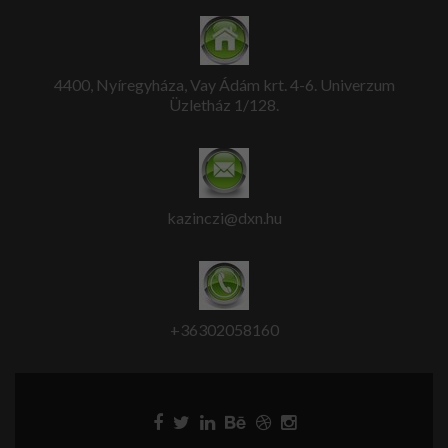
4400, Nyíregyháza, Vay Ádám krt. 4-6. Univerzum
Üzletház 1/128.
kazinczi@dxn.hu
+36302058160