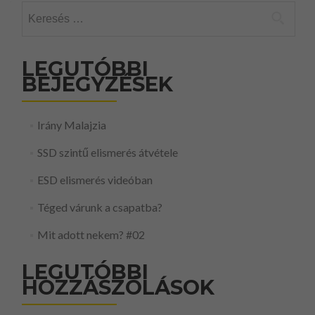
Keresés:
LEGUTÓBBI
BEJEGYZÉSEK
Irány Malajzia
SSD szintű elismerés átvétele
ESD elismerés videóban
Téged várunk a csapatba?
Mit adott nekem? #02
LEGUTÓBBI
HOZZÁSZÓLÁSOK