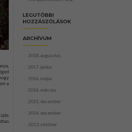
LEGUTÓBBI
HOZZÁSZÓLÁSOK
ARCHÍVUM
2018. augusztus
ánya,
2017. június
téged
 hogy
2016. május
sem a
2016. március
2015. december
2014. december
iális
adtan
2013. október