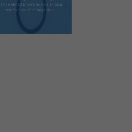
saját életmód programod kialakítása,
személyes edzői támogatással…