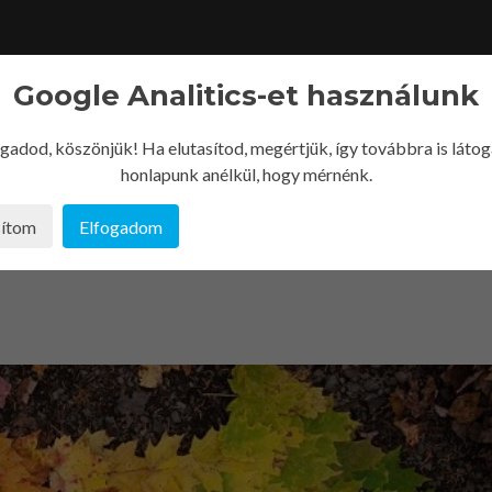
Google Analitics-et használunk
fogadod, köszönjük! Ha elutasítod, megértjük, így továbbra is láto
honlapunk anélkül, hogy mérnénk.
sítom
Elfogadom