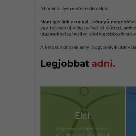
Mindenki ilyen életet érdemelne.
Nem ígérünk azonnali, könnyű megoldást
egy teljesen új világ nyílhat ki előtted, amiv
utazásokkal színesítve, ahol legtöbbször süt 
A kérdés már csak annyi, hogy melyik utat vál
Legjobbat
adni.
Élet
Még semmi problémád, csak
minimális energiaráfordítással