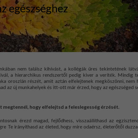
az egészséghez
Szabad élet
nkában nem találsz kihívást, a kollégák üres tekintetének látv
ál, a hierarchikus rendszertől pedig kiver a veríték. Mindig 
ka oroszlán részét, amit aztán elfelejtenek megköszönni, nem
ad az új munkahelyek és itt-ott már érzed, hogy az egészséged 
 megtennél, hogy elfelejtsd a feleslegesség érzését.
tosnak érezd magad, fejlődhess, visszaállíthasd az egzisztenc
e Te irányíthasd az életed, hogy mire odaérsz, életerőtől duzz