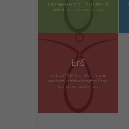
szeretnéd megtartani azt az életerőt,
amivel jelenleg is rendelkezel…
Erő
Suttogó MLM. Csendes harcosok
versenyfelkészítése a szabad életre,
személyes trénerekkel...