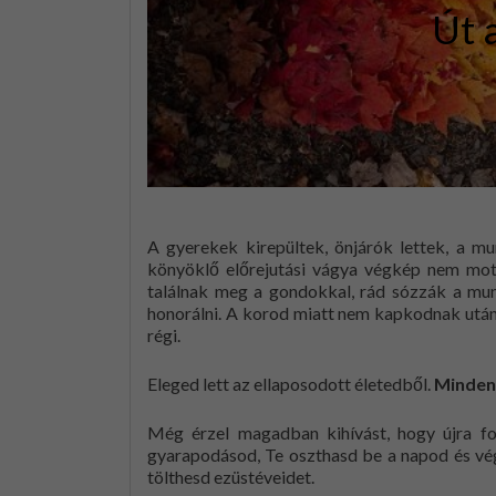
Út 
A gyerekek kirepültek, önjárók lettek, a mu
könyöklő előrejutási vágya végkép nem motiv
találnak meg a gondokkal, rád sózzák a mun
honorálni. A korod miatt nem kapkodnak után
régi.
Eleged lett az ellaposodott életedből.
Mindent
Még érzel magadban kihívást, hogy újra fon
gyarapodásod, Te oszthasd be a napod és végr
tölthesd ezüstéveidet.