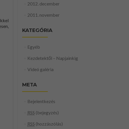
2012. december
2011. november
nkkel
esen,
KATEGÓRIA
Egyéb
Kezdetektől – Napjainkig
Videó galéria
META
Bejelentkezés
RSS
(bejegyzés)
RSS
(hozzászólás)