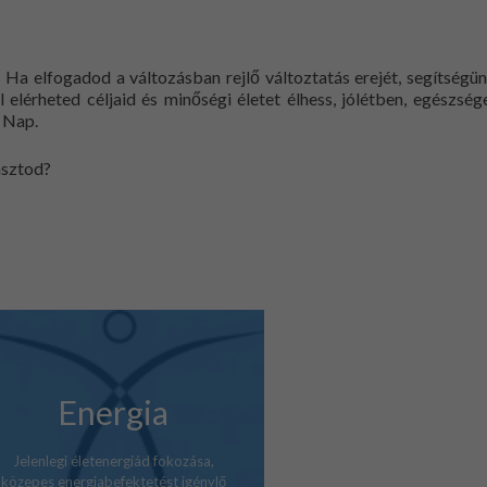
.
Ha elfogadod a változásban rejlő változtatás erejét, segítségü
el elérheted céljaid és minőségi életet élhess, jólétben, egészség
a Nap.
asztod?
Energia
Jelenlegi életenergiád fokozása,
közepes energiabefektetést igénylő