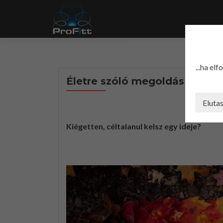
...ha el
Életre szóló megoldás
Eluta
Kiégetten, céltalanul kelsz egy ideje?