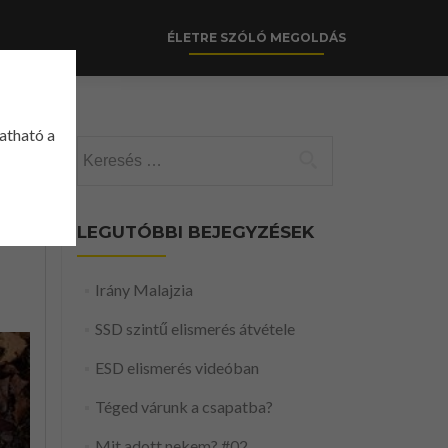
ÉLETRE SZÓLÓ MEGOLDÁS
gatható a
Keresés:
LEGUTÓBBI BEJEGYZÉSEK
Irány Malajzia
SSD szintű elismerés átvétele
ESD elismerés videóban
Téged várunk a csapatba?
Mit adott nekem? #02