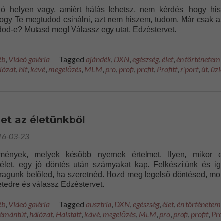
 jó helyen vagy, amiért hálás lehetsz, nem kérdés, hogy his
hogy Te megtudod csinálni, azt nem hiszem, tudom. Már csak a
dod-e? Mutasd meg! Válassz egy utat, Edzéstervet.
éb
,
Videó galéria
Tagged
ajándék
,
DXN
,
egészség
,
élet
,
én történetem
lózat
,
hit
,
kávé
,
megelőzés
,
MLM
,
pro
,
profi
,
profit
,
Profitt
,
riport
,
út
,
üzl
et az életünkből
16-03-23
ények, melyek később nyernek értelmet. Ilyen, mikor 
 élet, egy jó döntés után szárnyakat kap. Felkészítünk és ig
aragunk belőled, ha szeretnéd. Hozd meg legelső döntésed, mo
letedre és válassz Edzéstervet.
éb
,
Videó galéria
Tagged
ausztria
,
DXN
,
egészség
,
élet
,
én történetem
émántút
,
hálózat
,
Halstatt
,
kávé
,
megelőzés
,
MLM
,
pro
,
profi
,
profit
,
Pro