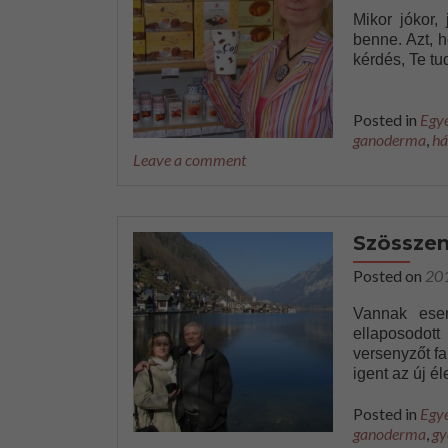
Mikor jókor,
benne. Azt, 
kérdés, Te tu
Posted in
Egy
ganoderma
,
há
Leave a comment
Szösszen
Posted on
20
Vannak esem
ellaposodott
versenyzőt f
igent az új é
Posted in
Egy
ganoderma
,
gy