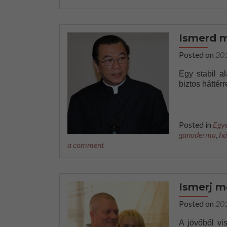
Ismerd m
Posted on
20
Egy stabil a
biztos háttér
Posted in
Egy
ganoderma
,
há
a comment
Ismerj m
Posted on
20
A jövőből vi