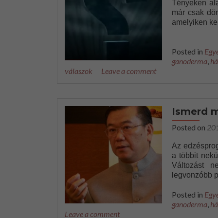
Tényeken ala
már csak dön
amelyiken ker
Posted in
Egy
ganoderma
,
há
válaszok
Leave a comment
Ismerd m
Posted on
20
Az edzésprog
a többit nek
Változást 
legvonzóbb p
Posted in
Egy
ganoderma
,
há
Leave a comment