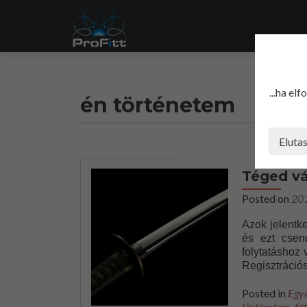
...ha el
én történetem
Eluta
Téged vá
Posted on
20
Azok jelentke
és ezt csen
folytatáshoz 
Regisztrációs
Posted in
Egy
történetem
,
fitt