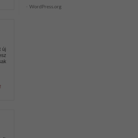
WordPress.org
 új
esz
sak
t