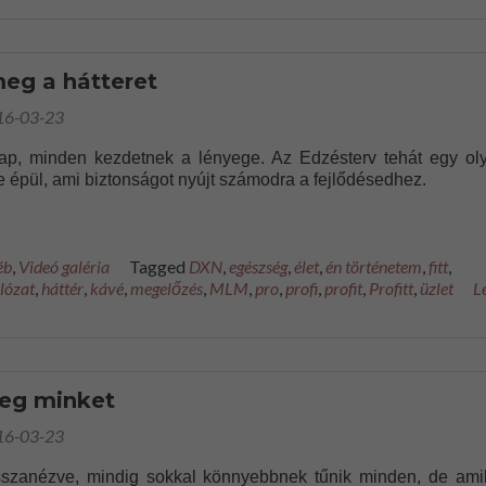
eg a hátteret
16-03-23
lap, minden kezdetnek a lényege. Az Edzésterv tehát egy ol
re épül, ami biztonságot nyújt számodra a fejlődésedhez.
éb
,
Videó galéria
Tagged
DXN
,
egészség
,
élet
,
én történetem
,
fitt
,
lózat
,
háttér
,
kávé
,
megelőzés
,
MLM
,
pro
,
profi
,
profit
,
Profitt
,
üzlet
L
eg minket
16-03-23
sszanézve, mindig sokkal könnyebbnek tűnik minden, de ami