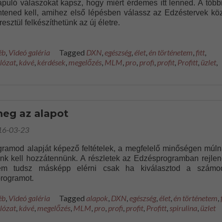
puló válaszokat kapsz, hogy miért érdemes itt lenned. A többi
tened kell, amihez első lépésben válassz az Edzéstervek köz
esztül felkészíthetünk az új életre.
éb
,
Videó galéria
Tagged
DXN
,
egészség
,
élet
,
én történetem
,
fitt
,
lózat
,
kávé
,
kérdések
,
megelőzés
,
MLM
,
pro
,
profi
,
profit
,
Profitt
,
üzlet
,
eg az alapot
16-03-23
ramod alapját képező feltételek, a megfelelő minőségen múln
ünk kell hozzátennünk. A részletek az Edzésprogramban rejlen
nem tudsz másképp elérni csak ha kiválasztod a számo
rogramot.
éb
,
Videó galéria
Tagged
alapok
,
DXN
,
egészség
,
élet
,
én történetem
,
lózat
,
kávé
,
megelőzés
,
MLM
,
pro
,
profi
,
profit
,
Profitt
,
spirulina
,
üzlet