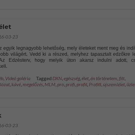
élet
16-03-23
 egyik legnagyobb lehetőség, mely életeket ment meg és indít
jobb világért. Vedd ki a részed, melyhez tapasztalt edzőkre l
Az Edzésterv, hogy melyik úton akarsz indulni adott, c
ell.
éb
,
Videó galéria
Tagged
DXN
,
egészség
,
élet
,
én történetem
,
fitt
,
lózat
,
kávé
,
megelőzés
,
MLM
,
pro
,
profi
,
profit
,
Profitt
,
újszemlélet
,
üzle
k
16-03-23