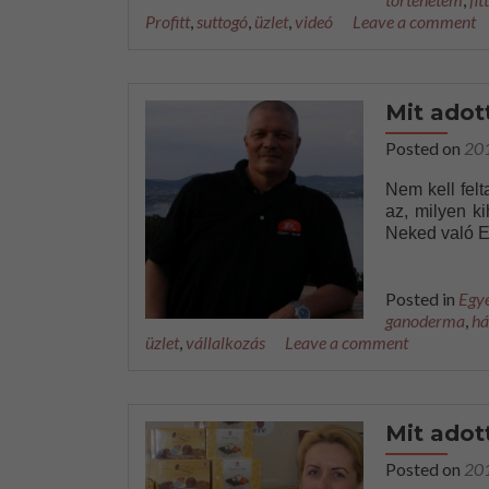
Profitt
,
suttogó
,
üzlet
,
videó
Leave a comment
Mit ado
Posted on
20
Nem kell felt
az, milyen ki
Neked való Ed
Posted in
Egy
ganoderma
,
há
üzlet
,
vállalkozás
Leave a comment
Mit adot
Posted on
20