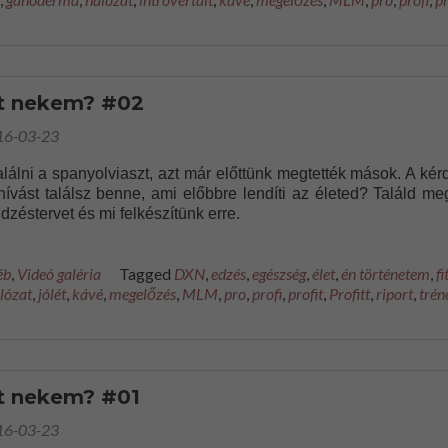
tt nekem? #02
16-03-23
alálni a spanyolviaszt, azt már előttünk megtették mások. A kér
hívást találsz benne, ami előbbre lendíti az életed? Találd me
zéstervet és mi felkészítünk erre.
éb
,
Videó galéria
Tagged
DXN
,
edzés
,
egészség
,
élet
,
én történetem
,
fi
lózat
,
jólét
,
kávé
,
megelőzés
,
MLM
,
pro
,
profi
,
profit
,
Profitt
,
riport
,
trén
t nekem? #01
16-03-23