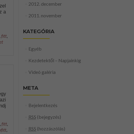
2012. december
zel
z a
2011. november
KATEGÓRIA
,
fitt
,
et
Egyéb
Kezdetektől – Napjainkig
Videó galéria
META
egy
azi
Bejelentkezés
ndj
RSS
(bejegyzés)
,
fitt
,
RSS
(hozzászólás)
fitt
,