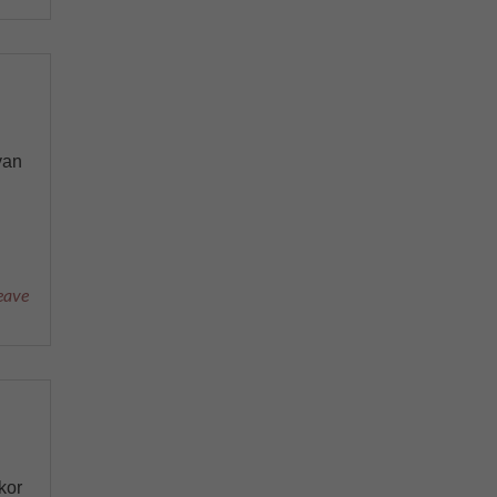
yan
eave
kor