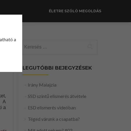
ÉLETRE SZÓLÓ MEGOLDÁS
gatható a
Keresés:
LEGUTÓBBI BEJEGYZÉSEK
Irány Malajzia
et,
SSD szintű elismerés átvétele
. A
ESD elismerés videóban
i a
Téged várunk a csapatba?
Mit adott nekem? #02
ofit
,