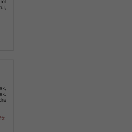
ről
ül,
ak,
ek.
dra
fitt
,