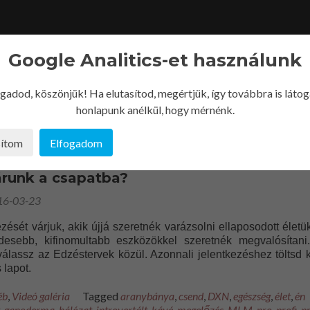
Google Analitics-et használunk
fogadod, köszönjük! Ha elutasítod, megértjük, így továbbra is láto
honlapunk anélkül, hogy mérnénk.
sítom
Elfogadom
runk a csapatba?
16-03-23
zését várjuk, akik újjá szeretnék varázsolni ellaposodott életük
desebb, kifinomultabb eszközökkel szeretnék megvalósítani
válassz az Edzéstervek közül. Azonnali jelentkezéshez töltsd k
 lapot.
éb
,
Videó galéria
Tagged
aranybánya
,
csend
,
DXN
,
egészség
,
élet
,
én
,
ganoderma
,
hálózat
,
introvertált
,
kávé
,
megelőzés
,
MLM
,
pro
,
profi
,
pr