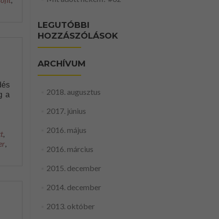
LEGUTÓBBI
HOZZÁSZÓLÁSOK
ARCHÍVUM
dés
2018. augusztus
g a
2017. június
2016. május
tt
,
er
,
2016. március
2015. december
2014. december
2013. október